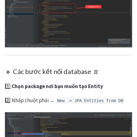
🔹 Các bước kết nối database
1️⃣
Chọn package nơi bạn muốn tạo Entity
2️⃣ Nhấp chuột phải →
New -> JPA Entities from DB