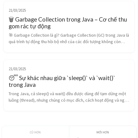
21/03/2025
🗑️ Garbage Collection trong Java – Cơ chế thu
gom rác tự động
🎯 Garbage Collection là gì? Garbage Collection (GC) trong Java là
quá trình tự động thu hồi bộ nhớ của các đối tượng không còn
được sử dụng. JVM sẽ định kỳ quét các object không còn tham
chiếu và g...
21/03/2025
😴 Sự khác nhau giữa `sleep()` và `wait()`
trong Java
Trong Java, cả sleep() và wait() đều được dùng để tạm dừng một
luồng (thread), nhưng chúng có mục đích, cách hoạt động và ngữ
cảnh sử dụng hoàn toàn khác nhau. 🧠 Tóm tắt sự khác biệt ...