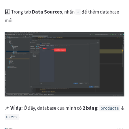
4️⃣ Trong tab
Data Sources
, nhấn
để thêm database
+
mới
📌
Ví dụ:
Ở đây, database của mình có
2 bảng
:
&
products
.
users