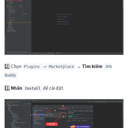
2️⃣ Chọn
→
Tìm kiếm
Plugins -> Marketplace
JPA
Buddy
3️⃣
Nhấn
để cài đặt.
Install