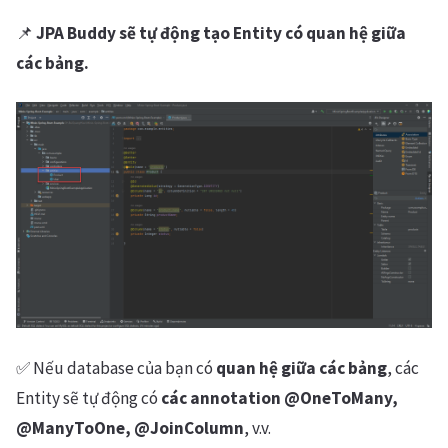
📌
JPA Buddy sẽ tự động tạo Entity có quan hệ giữa
các bảng.
✅ Nếu database của bạn có
quan hệ giữa các bảng
, các
Entity sẽ tự động có
các annotation @OneToMany,
@ManyToOne, @JoinColumn
, v.v.