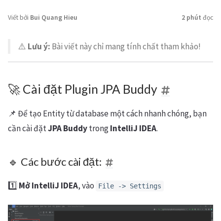
Viết bởi
Bui Quang Hieu
2 phút
đọc
⚠️
Lưu ý:
Bài viết này chỉ mang tính chất tham khảo!
🚀 Cài đặt Plugin JPA Buddy
📌 Để tạo Entity từ database một cách nhanh chóng, bạn
cần cài đặt
JPA Buddy
trong
IntelliJ IDEA
.
🔹 Các bước cài đặt:
1️⃣
Mở IntelliJ IDEA
, vào
File -> Settings