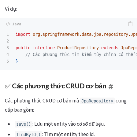
Ví dụ:
1

import
org.springframework.data.jpa.repository.Jp
2

3

public
interface
ProductRepository
extends
JpaRep
4

// Các phương thức tìm kiếm tùy chỉnh có thể 
}
✅
Các phương thức CRUD cơ bản
Các phương thức CRUD cơ bản mà
cung
JpaRepository
cấp bao gồm:
: Lưu một entity vào cơ sở dữ liệu.
save()
: Tìm một entity theo id.
findById()