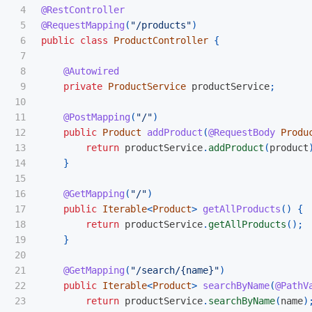
4

@RestController
5

@RequestMapping
(
"/products"
)
6

public
class
ProductController
{
7

8

@Autowired
9

private
ProductService
productService
;
10

11

@PostMapping
(
"/"
)
12

public
Product
addProduct
(
@RequestBody
Produ
13

return
productService
.
addProduct
(
product
14

}
15

16

@GetMapping
(
"/"
)
17

public
Iterable
<
Product
>
getAllProducts
()
{
18

return
productService
.
getAllProducts
();
19

}
20

21

@GetMapping
(
"/search/{name}"
)
22

public
Iterable
<
Product
>
searchByName
(
@PathV
23

return
productService
.
searchByName
(
name
)