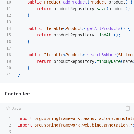
10

public
Product
addProduct
(
Product
product
)
{
11

return
productRepository
.
save
(
product
);
12

}
13

14

public
Iterable
<
Product
>
getAllProducts
()
{
15

return
productRepository
.
findAll
();
16

}
17

18

public
Iterable
<
Product
>
searchByName
(
String
19

return
productRepository
.
findByName
(
name
20

}
}
Controller:
1

import
org.springframework.beans.factory.annotat
2

import
org.springframework.web.bind.annotation.*
3
