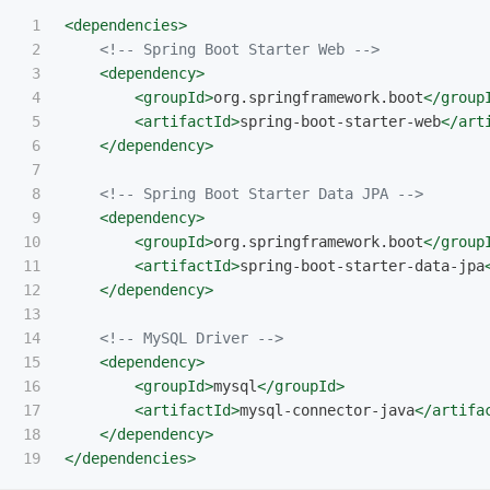
1

<dependencies>
2

<!-- Spring Boot Starter Web -->
3

<dependency>
4

<groupId>
org.springframework.boot
</group
5

<artifactId>
spring-boot-starter-web
</art
6

</dependency>
7

8

<!-- Spring Boot Starter Data JPA -->
9

<dependency>
10

<groupId>
org.springframework.boot
</group
11

<artifactId>
spring-boot-starter-data-jpa
12

</dependency>
13

14

<!-- MySQL Driver -->
15

<dependency>
16

<groupId>
mysql
</groupId>
17

<artifactId>
mysql-connector-java
</artifa
18

</dependency>
</dependencies>