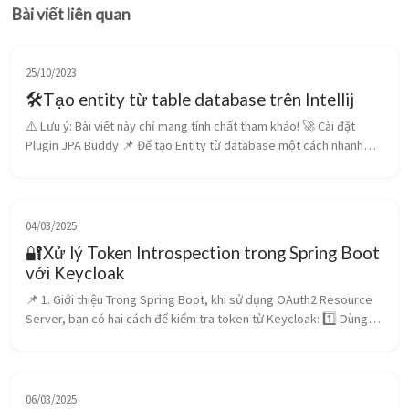
Bài viết liên quan
25/10/2023
🛠️Tạo entity từ table database trên Intellij
⚠️ Lưu ý: Bài viết này chỉ mang tính chất tham khảo! 🚀 Cài đặt
Plugin JPA Buddy 📌 Để tạo Entity từ database một cách nhanh
chóng, bạn cần cài đặt JPA Buddy trong IntelliJ IDEA. 🔹 Các bước
...
04/03/2025
🔐Xử lý Token Introspection trong Spring Boot
với Keycloak
📌 1. Giới thiệu Trong Spring Boot, khi sử dụng OAuth2 Resource
Server, bạn có hai cách để kiểm tra token từ Keycloak: 1️⃣ Dùng
JWT (jwt.issuer-uri) → Token tự kiểm tra bằng chữ ký số, nhanh
nhưng...
06/03/2025