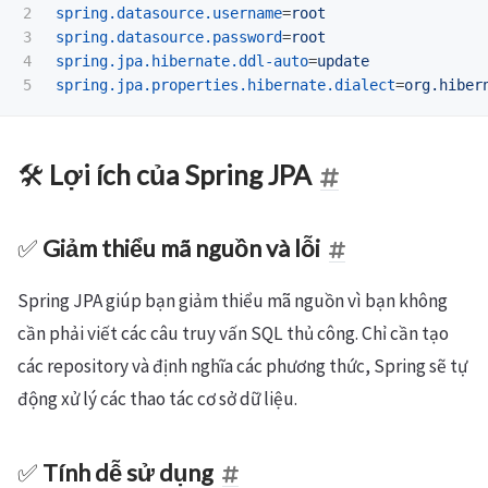
2

spring.datasource.username
=
root
3

spring.datasource.password
=
root
4

spring.jpa.hibernate.ddl-auto
=
update
spring.jpa.properties.hibernate.dialect
=
org.hiber
🛠️
Lợi ích của Spring JPA
✅
Giảm thiểu mã nguồn và lỗi
Spring JPA giúp bạn giảm thiểu mã nguồn vì bạn không
cần phải viết các câu truy vấn SQL thủ công. Chỉ cần tạo
các repository và định nghĩa các phương thức, Spring sẽ tự
động xử lý các thao tác cơ sở dữ liệu.
✅
Tính dễ sử dụng