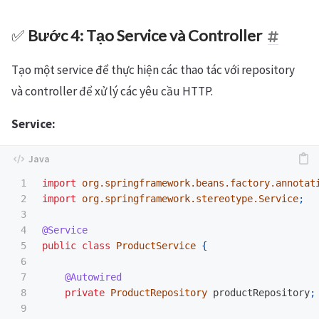
✅
Bước 4: Tạo Service và Controller
Tạo một service để thực hiện các thao tác với repository
và controller để xử lý các yêu cầu HTTP.
Service:
1

import
org.springframework.beans.factory.annotat
2

import
org.springframework.stereotype.Service
;
3

4

@Service
5

public
class
ProductService
{
6

7

@Autowired
8

private
ProductRepository
productRepository
;
9
