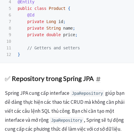
4

@Entity
5

public
class
Product
{
6

@Id
7

private
Long
id
;
8

private
String
name
;
9

private
double
price
;
10

11

// Getters and setters
}
✅
Repository trong Spring JPA
Spring JPA cung cấp interface
giúp bạn
JpaRepository
dễ dàng thực hiện các thao tác CRUD mà không cần phải
viết các câu lệnh SQL thủ công. Bạn chỉ cần tạo một
interface và mở rộng
, Spring sẽ tự động
JpaRepository
cung cấp các phương thức để làm việc với cơ sở dữ liệu.