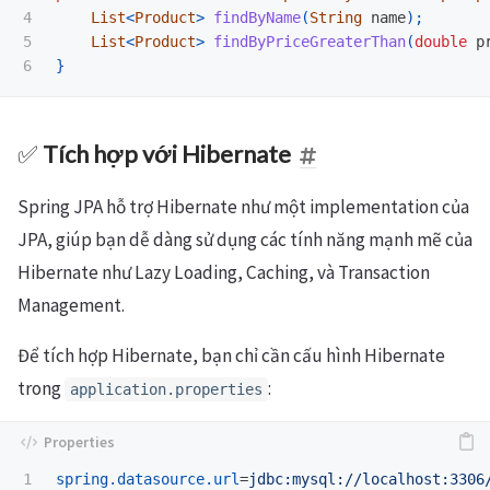
4

List
<
Product
>
findByName
(
String
name
);
5

List
<
Product
>
findByPriceGreaterThan
(
double
p
}
✅
Tích hợp với Hibernate
Spring JPA hỗ trợ Hibernate như một implementation của
JPA, giúp bạn dễ dàng sử dụng các tính năng mạnh mẽ của
Hibernate như Lazy Loading, Caching, và Transaction
Management.
Để tích hợp Hibernate, bạn chỉ cần cấu hình Hibernate
trong
:
application.properties
1

spring.datasource.url
=
jdbc:mysql://localhost:3306