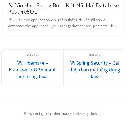
🔧Cấu Hình Spring Boot Kết Nối Hai Database
PostgreSQL
📌 1. Cấu hình application.yml Thêm thông tin kết nối cho 2
database vào application.yml: spring: datasource: primary: url:
jdbc:postgresql://localhost:5432/db_primary username: ...
🚀 Hibernate –
🚀 Spring Security – Cải
Framework ORM mạnh
thiện bảo mật ứng dụng
mẽ trong Java
Java
©
2026
Bui Quang Hieu
.
Một số quyền được bảo lưu.