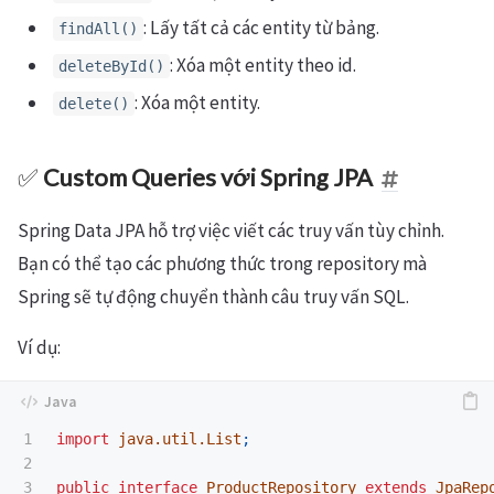
: Lấy tất cả các entity từ bảng.
findAll()
: Xóa một entity theo id.
deleteById()
: Xóa một entity.
delete()
✅
Custom Queries với Spring JPA
Spring Data JPA hỗ trợ việc viết các truy vấn tùy chỉnh.
Bạn có thể tạo các phương thức trong repository mà
Spring sẽ tự động chuyển thành câu truy vấn SQL.
Ví dụ:
1

import
java.util.List
;
2

3

public
interface
ProductRepository
extends
JpaRep