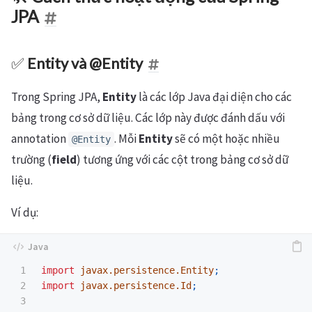
JPA
✅
Entity và @Entity
Trong Spring JPA,
Entity
là các lớp Java đại diện cho các
bảng trong cơ sở dữ liệu. Các lớp này được đánh dấu với
annotation
. Mỗi
Entity
sẽ có một hoặc nhiều
@Entity
trường (
field
) tương ứng với các cột trong bảng cơ sở dữ
liệu.
Ví dụ:
1

import
javax.persistence.Entity
;
2

import
javax.persistence.Id
;
3
