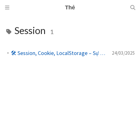
Thẻ
Session
1
🛠️ Session, Cookie, LocalStorage – Sự khác biệt và khi nào nên dùng
24/03/2025