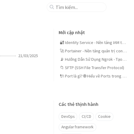
Mới cập nhật
🔐 Identity Service - Nền tảng IAM tập trung cho doanh nghiệp
🚀 Portainer - Nền tảng quản trị container mã nguồn mở dễ dùng
21/03/2025
📡 Hướng Dẫn Sử Dụng Ngrok - Tạo Tunnels An Toàn
📁 SFTP (SSH File Transfer Protocol)
🔌 Port là gì? 🌐 Hiểu về Ports trong mạng máy tính
Các thẻ thịnh hành
DevOps
CI/CD
Cookie
Angular framework