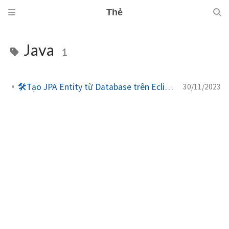
Thẻ
Java
1
🛠️Tạo JPA Entity từ Database trên Eclipse hoặc Spring Tool Suite
30/11/2023