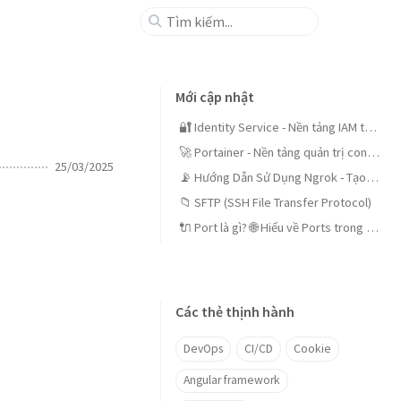
Mới cập nhật
🔐 Identity Service - Nền tảng IAM tập trung cho doanh nghiệp
🚀 Portainer - Nền tảng quản trị container mã nguồn mở dễ dùng
25/03/2025
📡 Hướng Dẫn Sử Dụng Ngrok - Tạo Tunnels An Toàn
📁 SFTP (SSH File Transfer Protocol)
🔌 Port là gì? 🌐 Hiểu về Ports trong mạng máy tính
Các thẻ thịnh hành
DevOps
CI/CD
Cookie
Angular framework