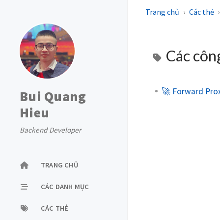
Trang chủ
Các thẻ
Các côn
🚀 Forward Prox
Bui Quang
Hieu
Backend Developer
TRANG CHỦ
CÁC DANH MỤC
CÁC THẺ