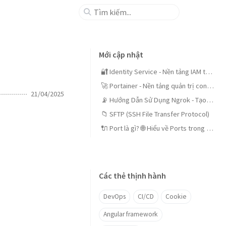
Mới cập nhật
🔐 Identity Service - Nền tảng IAM tập trung cho doanh nghiệp
🚀 Portainer - Nền tảng quản trị container mã nguồn mở dễ dùng
21/04/2025
📡 Hướng Dẫn Sử Dụng Ngrok - Tạo Tunnels An Toàn
📁 SFTP (SSH File Transfer Protocol)
🔌 Port là gì? 🌐 Hiểu về Ports trong mạng máy tính
Các thẻ thịnh hành
DevOps
CI/CD
Cookie
Angular framework