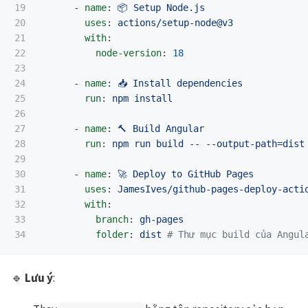
19

-
name
:
📦 Setup Node.js
20

uses
:
actions/setup-node@v3
21

with
:
22

node-version
:
18
23

24

-
name
:
📥 Install dependencies
25

run
:
npm install
26

27

-
name
:
🔨 Build Angular
28

run
:
npm run build -- --output-path=dist
29

30

-
name
:
🚀 Deploy to GitHub Pages
31

uses
:
JamesIves/github-pages-deploy-acti
32

with
:
33

branch
:
gh-pages
folder
:
dist
# Thư mục build của Angul
🔹
Lưu ý
: