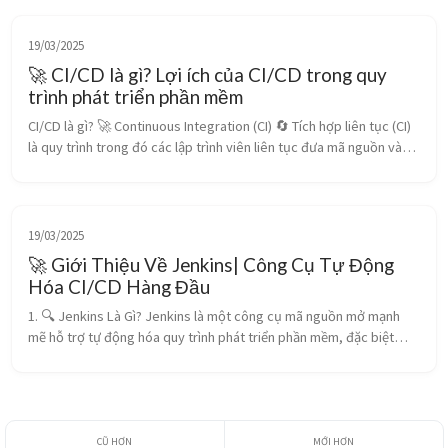
19/03/2025
🚀 CI/CD là gì? Lợi ích của CI/CD trong quy
trình phát triển phần mềm
CI/CD là gì? 🚀 Continuous Integration (CI) 🔄 Tích hợp liên tục (CI)
là quy trình trong đó các lập trình viên liên tục đưa mã nguồn vào
repository chính, sau đó hệ thống CI tự động build và kiểm th...
19/03/2025
🚀 Giới Thiệu Về Jenkins| Công Cụ Tự Động
Hóa CI/CD Hàng Đầu
1. 🔍 Jenkins Là Gì? Jenkins là một công cụ mã nguồn mở mạnh
mẽ hỗ trợ tự động hóa quy trình phát triển phần mềm, đặc biệt
trong các quy trình Continuous Integration (CI) và Continuous
Deployment (C...