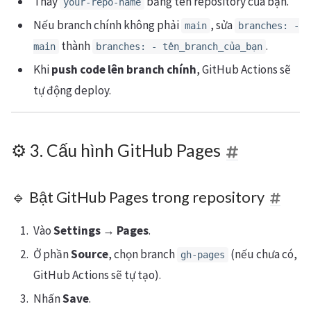
Thay
bằng tên repository của bạn.
your-repo-name
Nếu branch chính không phải
, sửa
main
branches: -
thành
.
main
branches: - tên_branch_của_bạn
Khi
push code lên branch chính
, GitHub Actions sẽ
tự động deploy.
⚙ 3. Cấu hình GitHub Pages
🔹 Bật GitHub Pages trong repository
Vào
Settings
→
Pages
.
Ở phần
Source
, chọn branch
(nếu chưa có,
gh-pages
GitHub Actions sẽ tự tạo).
Nhấn
Save
.