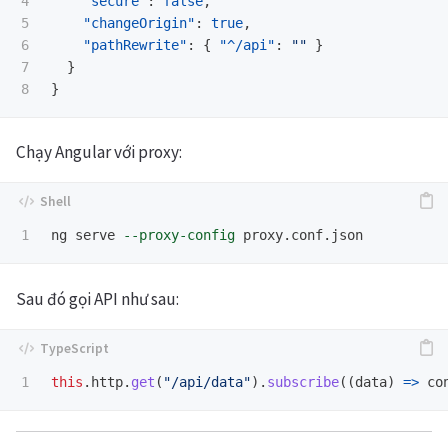
4

"secure"
:
false
,
5

"changeOrigin"
:
true
,
6

"pathRewrite"
:
{
"^/api"
:
""
}
7

}
}
Chạy Angular với proxy:
ng serve 
--proxy-config
Sau đó gọi API như sau:
this
.
http
.
get
(
"
/api/data
"
).
subscribe
((
data
)
=>
co