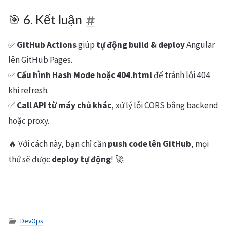
🎯 6. Kết luận
✅
GitHub Actions
giúp
tự động build & deploy
Angular
lên GitHub Pages.
✅
Cấu hình Hash Mode hoặc 404.html
để tránh lỗi 404
khi refresh.
✅
Call API từ máy chủ khác
, xử lý lỗi CORS bằng backend
hoặc proxy.
🔥 Với cách này, bạn chỉ cần
push code lên GitHub
, mọi
thứ sẽ được
deploy tự động
! 🚀
DevOps