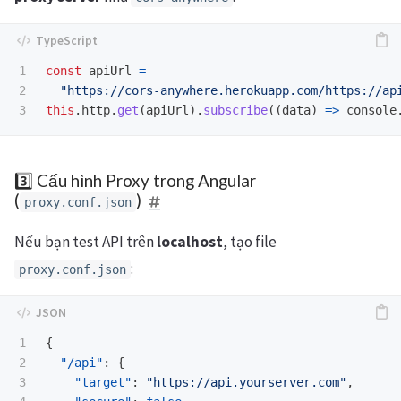
1

const
apiUrl
=
2

"
https://cors-anywhere.herokuapp.com/https://ap
this
.
http
.
get
(
apiUrl
).
subscribe
((
data
)
=>
console
3️⃣ Cấu hình Proxy trong Angular
(
)
proxy.conf.json
Nếu bạn test API trên
localhost
, tạo file
:
proxy.conf.json
1

{
2

"/api"
:
{
3

"target"
:
"https://api.yourserver.com"
,