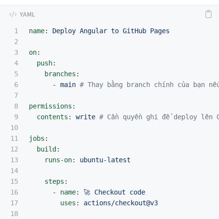
1

name
:
Deploy Angular to GitHub Pages
2

3

on
:
4

push
:
5

branches
:
6

-
main
# Thay bằng branch chính của bạn nế
7

8

permissions
:
9

contents
:
write
# Cần quyền ghi để deploy lên 
10

11

jobs
:
12

build
:
13

runs-on
:
ubuntu-latest
14

15

steps
:
16

-
name
:
🚀 Checkout code
17

uses
:
actions/checkout@v3
18
