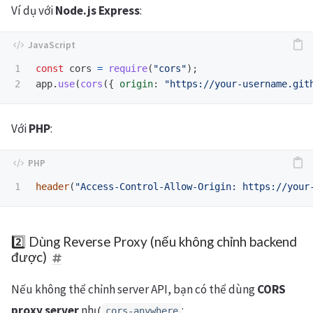
Ví dụ với
Node.js Express
:
1

const
cors
=
require
(
"
cors
"
);
app
.
use
(
cors
({
origin
:
"
https://your-username.git
Với
PHP
:
header
(
"Access-Control-Allow-Origin: https://your
2️⃣ Dùng Reverse Proxy (nếu không chỉnh backend
được)
Nếu không thể chỉnh server API, bạn có thể dùng
CORS
proxy server
như
:
cors-anywhere