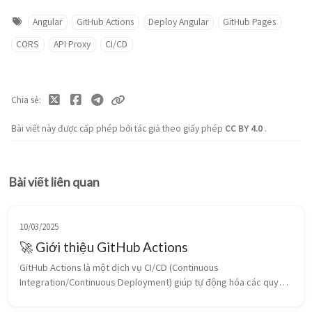
Angular
GitHub Actions
Deploy Angular
GitHub Pages
CORS
API Proxy
CI/CD
Chia sẻ
Bài viết này được cấp phép bởi tác giả theo giấy phép
CC BY 4.0
.
Bài viết liên quan
10/03/2025
🚀 Giới thiệu GitHub Actions
GitHub Actions là một dịch vụ CI/CD (Continuous
Integration/Continuous Deployment) giúp tự động hóa các quy
trình phát triển phần mềm ngay trong repository của GitHub. 📝 1.
Tổng quan GitHub Actio...