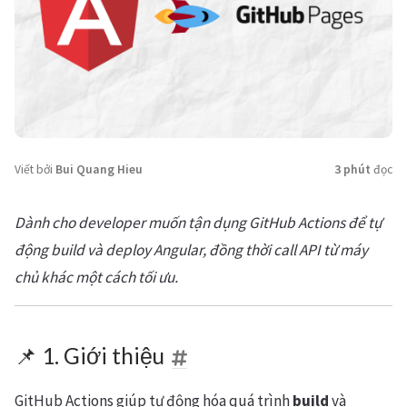
Viết bởi
Bui Quang Hieu
3 phút
đọc
Dành cho developer muốn tận dụng GitHub Actions để tự
động build và deploy Angular, đồng thời call API từ máy
chủ khác một cách tối ưu.
📌 1. Giới thiệu
GitHub Actions giúp tự động hóa quá trình
build
và