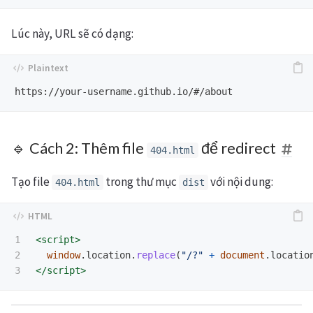
Lúc này, URL sẽ có dạng:
🔹 Cách 2: Thêm file
để redirect
404.html
Tạo file
trong thư mục
với nội dung:
404.html
dist
1

<script>
2

window
.
location
.
replace
(
"
/?
"
+
document
.
locatio
</script>